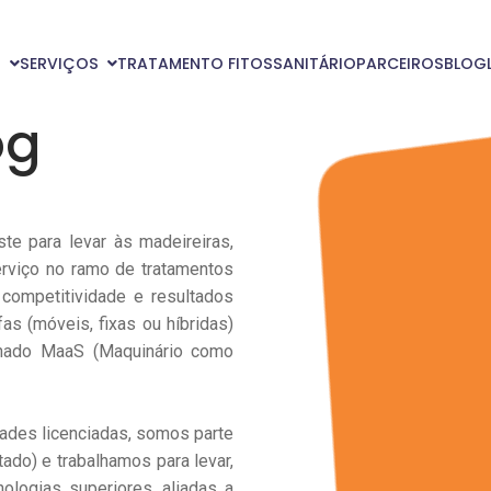
S
SERVIÇOS
TRATAMENTO FITOSSANITÁRIO
PARCEIROS
BLOG
og
te para levar às madeireiras,
rviço no ramo de tratamentos
, competitividade e resultados
as (móveis, fixas ou híbridas)
nado MaaS (Maquinário como
ades licenciadas, somos parte
do) e trabalhamos para levar,
logias superiores, aliadas a